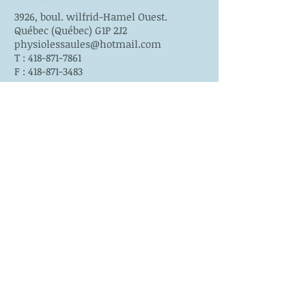
3926, boul. wilfrid-Hamel Ouest.
Québec (Québec) G1P 2J2
physiolessaules@hotmail.com
T : 418-871-7861
F : 418-871-3483
POLITIQUE DE
CONFIDENTIALITÉ
© 2015 par Clinique de Physiothérapie Les
Saules. Créé avec
Wix.com
Nous suivre
Facebook
Nous trouver